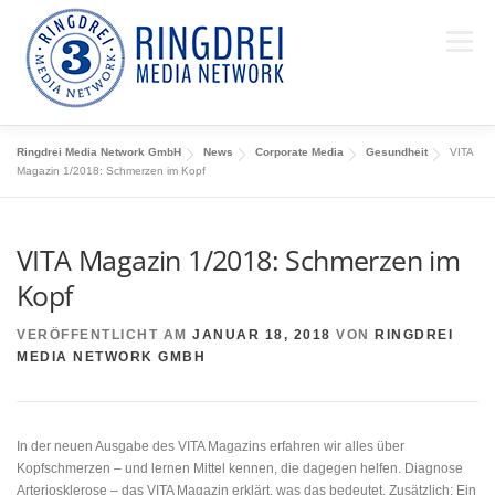
Zum Inhalt springen
Menü
Ringdrei Media Network GmbH
News
Corporate Media
Gesundheit
VITA
WER WIR SIND
LEISTUNGEN
PROJEKTE
Magazin 1/2018: Schmerzen im Kopf
VITA Magazin 1/2018: Schmerzen im
IMPRESSIONEN
NEWS
TEAM
KONTAKT
Kopf
VERÖFFENTLICHT AM
JANUAR 18, 2018
VON
RINGDREI
MEDIA NETWORK GMBH
In der neuen Ausgabe des VITA Magazins erfahren wir alles über
Kopfschmerzen – und lernen Mittel kennen, die dagegen helfen. Diagnose
Arteriosklerose – das VITA Magazin erklärt, was das bedeutet. Zusätzlich: Ein