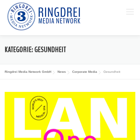
Zum Inhalt springen
Menü
KATEGORIE:
WER WIR SIND
GESUNDHEIT
LEISTUNGEN
PROJEKTE
IMPRESSIONEN
NEWS
TEAM
KONTAKT
Ringdrei Media Network GmbH
News
Corporate Media
Gesundheit