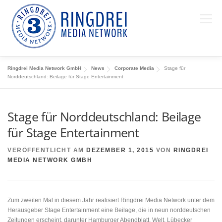
Zum Inhalt springen
Menü
Ringdrei Media Network GmbH
News
Corporate Media
Stage für
WER WIR SIND
LEISTUNGEN
PROJEKTE
Norddeutschland: Beilage für Stage Entertainment
Stage für Norddeutschland: Beilage
IMPRESSIONEN
NEWS
TEAM
KONTAKT
für Stage Entertainment
VERÖFFENTLICHT AM
DEZEMBER 1, 2015
VON
RINGDREI
MEDIA NETWORK GMBH
Zum zweiten Mal in diesem Jahr realisiert Ringdrei Media Network unter dem
Herausgeber Stage Entertainment eine Beilage, die in neun norddeutschen
Zeitungen erscheint, darunter Hamburger Abendblatt, Welt, Lübecker